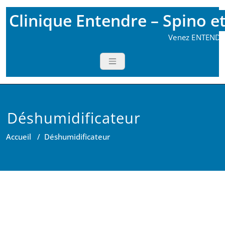
Skip
Clinique Entendre – Spino e
to
content
Venez ENTENDRE
Déshumidificateur
Accueil
/
Déshumidificateur